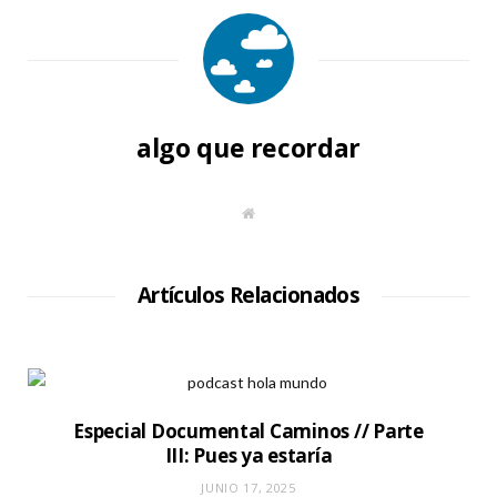
algo que recordar
S
i
t
i
o
W
Artículos Relacionados
e
b
Especial Documental Caminos // Parte
III: Pues ya estaría
JUNIO 17, 2025