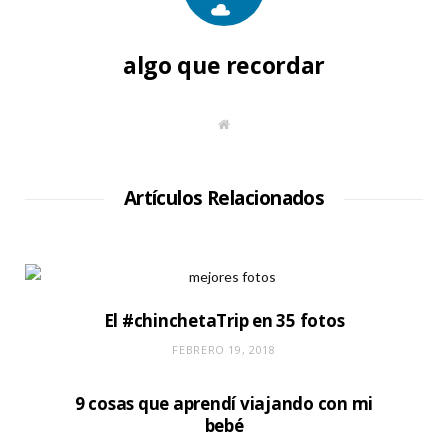
algo que recordar
S
i
t
i
o
W
Artículos Relacionados
e
b
El #chinchetaTrip en 35 fotos
FEBRERO 19, 2018
9 cosas que aprendí viajando con mi
bebé