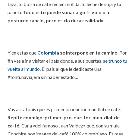
taza, tu bolsa de café recién molida, tu leche de soja y tu
panela.
Todo esto puede sonar algo frívolo o a
postureo rancio, pero es «la dura realidad».
Y en estas que
Colombia
se interpone en tu camino
. Por
fin vas a ir a visitar el país donde, a sus puertas,
se truncó tu
vuelta al mundo.
El país al que le dedicaste una
#tontunaviajera sin haber estado…
Vas a ir al país que es primer productor mundial de café.
Repite conmigo: pri-mer-pro-duc-tor-mun-dial-de-
ca-fé.
Cuna «del famoso Juan Valdez» que, con su mula
Conchita, son imagen del café 100% colombiano. Es más…