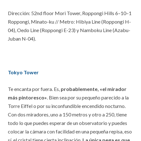
Dirección: 52nd floor Mori Tower, Roppongi Hills 6–10–1
Roppongi, Minato-ku // Metro: Hibiya Line (Roppongi H-
04), Oedo Line (Roppongi E-23) y Namboku Line (Azabu-
Juban N-04).
Tokyo Tower
Te encanta por fuera. Es,
probablemente, «el mirador
más pintoresco»
. Bien sea por su pequeño parecido a la
Torre Eiffel o por su inconfundible encendido nocturno.
Con dos miradores, uno a 150 metros y otro a 250, tiene
todo lo que puedes esperar de un observatorio y puedes
colocar la cámara con facilidad en una pequeña repisa, eso
sí, el cristal tiene cierta inclinación.
La única pega es que