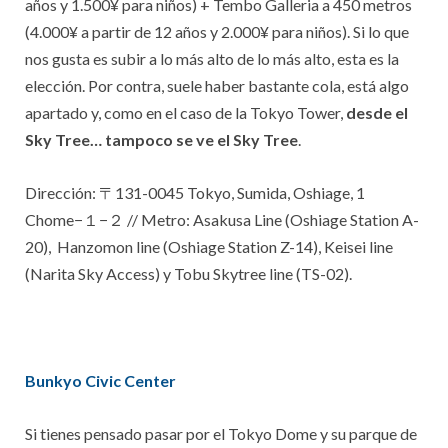
años y 1.500¥ para niños) + Tembo Galleria a 450 metros
(4.000¥ a partir de 12 años y 2.000¥ para niños). Si lo que
nos gusta es subir a lo más alto de lo más alto, esta es la
elección. Por contra, suele haber bastante cola, está algo
apartado y, como en el caso de la Tokyo Tower,
desde el
Sky Tree… tampoco se ve el Sky Tree
.
Dirección:
〒131-0045 Tokyo, Sumida, Oshiage, 1
Chome−１−２
// Metro: Asakusa Line (Oshiage Station A-
20), Hanzomon line (Oshiage Station Z-14), Keisei line
(Narita Sky Access) y Tobu Skytree line (TS-02).
Bunkyo Civic Center
Si tienes pensado pasar por el Tokyo Dome y su parque de