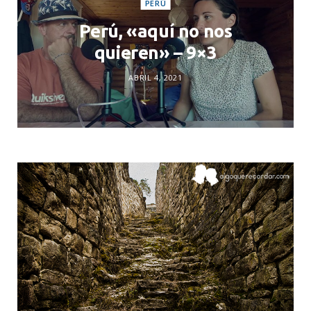
PERÚ
Perú, «aquí no nos
quieren» – 9×3
ABRIL 4, 2021