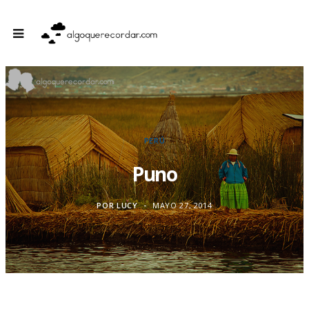
PERÚ
Puno
POR
LUCY
MAYO 27, 2014