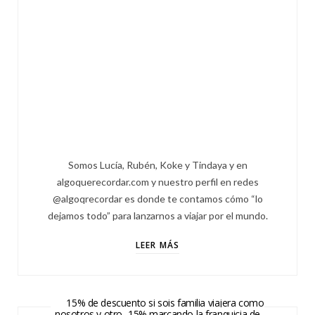
Somos Lucía, Rubén, Koke y Tindaya y en
algoquerecordar.com y nuestro perfil en redes
@algoqrecordar es donde te contamos cómo “lo
dejamos todo” para lanzarnos a viajar por el mundo.
LEER MÁS
15% de descuento si sois familia viajera como
nosotros y otro -15% marcando la franquicia de