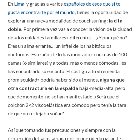
En
Lima,
y gracias a varios
españoles de esos que sí te
gusta encontrarte por el mundo,
tienes la oportunidad de
explorar una nueva modalidad de couchsurfing:
la cita
doble.
Por primera vez vas a conocer la visión de la ciudad
de «dos unidades familiares» diferentes… ¿Y por qué no?
Eres un alma errante… un infiel de los habitáculos
nocturnos. Este año «te lo has montado» con más de 100
camas (o similares) y a todas, más o menos cómodas, les
has encontrado su encanto. El castigo a tu «tremenda
promiscuidad» podría haber sido al menos,
alguna que
otra contractura en la espalda
baja-media-alta, pero
que de momento, no se han manifestado. ¿Será que el
colchón 2×2 viscoelástica era cómodo pero tenía la tara
de que no te dejaba soñar?
Así que tomando tus precauciones y siempre con la
protección del saco sábana por lo que pueda pasar, te