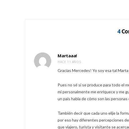
4
Co
Martaaa!
HACE 11 AÑOS
Gracias Mercedes! Yo soy esa tal Marta d
Pues no sé si se produce para todo el m
mi personalmente me enriquece y me gust
un país habla de cómo son las personas 
También decir que cada uno elije la form
por eso hay diferentes percepciones de 
que viajero, turista y visitante se acerc