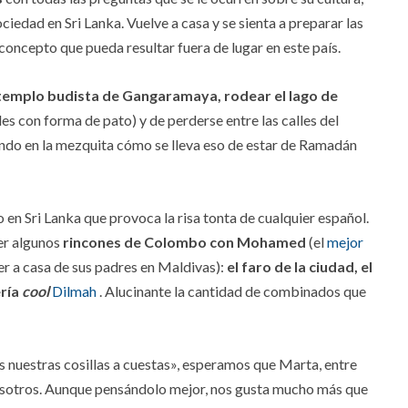
ciedad en Sri Lanka. Vuelve a casa y se sienta a preparar las
oncepto que pueda resultar fuera de lugar en este país.
templo budista de Gangaramaya, rodear el lago de
s con forma de pato) y de perderse entre las calles del
do en la mezquita cómo se lleva eso de estar de Ramadán
o en Sri Lanka que provoca la risa tonta de cualquier español.
cer algunos
rincones de Colombo con Mohamed
(el
mejor
er a casa de sus padres en Maldivas):
el faro de la ciudad, el
ería
cool
Dilmah
. Alucinante la cantidad de combinados que
nuestras cosillas a cuestas», esperamos que Marta, entre
 nosotros. Aunque pensándolo mejor, nos gusta mucho más que