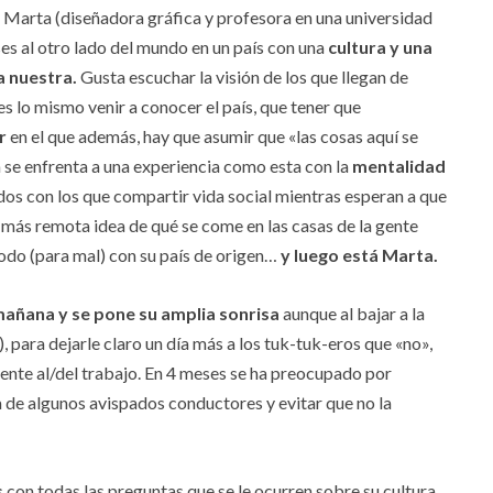
, Marta (diseñadora gráfica y profesora en una universidad
ases al otro lado del mundo en un país con una
cultura y una
a nuestra.
Gusta escuchar la visión de los que llegan de
es lo mismo venir a conocer el país, que tener que
r
en el que además, hay que asumir que «las cosas aquí se
n se enfrenta a una experiencia como esta con la
mentalidad
dos con los que compartir vida social mientras esperan a que
la más remota idea de qué se come en las casas de la gente
todo (para mal) con su país de origen…
y luego está Marta.
añana y se pone su amplia sonrisa
aunque al bajar a la
, para dejarle claro un día más a los tuk-tuk-eros que «no»,
amente al/del trabajo. En 4 meses se ha preocupado por
 de algunos avispados conductores y evitar que no la
s
con todas las preguntas que se le ocurren sobre su cultura,