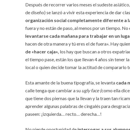
Después de recorrer varios meses el sudeste asiático
de diseño) se lanzó a vivir esta experiencia de dar cl
organización social completamente diferente a l
fuera y no están de paso, al menos por un tiempo. No 
levantarse cada mañana para trabajar en un luga
hacen de otra manera y tú eres el de fuera». Hay quie
de «hacer caja»,
los hay que buscan a otros expatria
el tiempo pase, están los que llevan 4 años sin tener 
local o quien decide tomar la actitud de compararlo 
Esta amante de la buena tipografía, se levanta
cada m
calle tenga que cambiar a su
ugly face (
como ella dice)
que tiene dos piernas que la llevan y la traen tan ric
aprender algunas palabras de cingalés para desgracia
paseen: ¡izquierda… recto… derecha…!
No pierde oportunidad de
interrogar a sus alumno