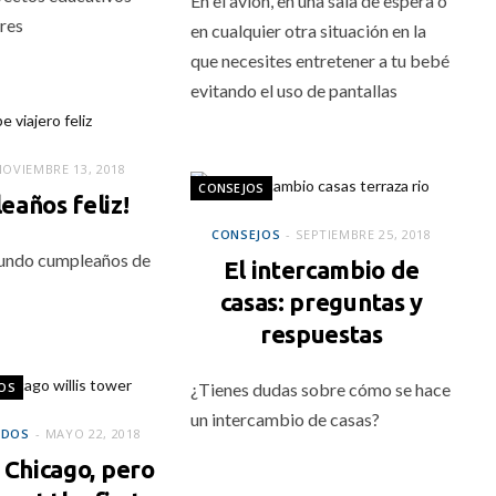
En el avión, en una sala de espera o
res
en cualquier otra situación en la
que necesites entretener a tu bebé
evitando el uso de pantallas
NOVIEMBRE 13, 2018
CONSEJOS
eaños feliz!
CONSEJOS
SEPTIEMBRE 25, 2018
gundo cumpleaños de
El intercambio de
casas: preguntas y
respuestas
OS
¿Tienes dudas sobre cómo se hace
un intercambio de casas?
IDOS
MAYO 22, 2018
 Chicago, pero