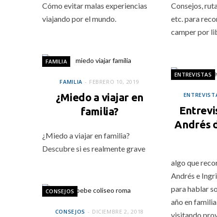
Cómo evitar malas experiencias
Consejos, ruta
viajando por el mundo.
etc. para reco
camper por li
FAMILIA
ENTREVISTAS
FAMILIA
FEBRERO 10, 2019
¿Miedo a viajar en
ENTREVIST
Entrevis
familia?
Andrés d
¿Miedo a viajar en familia?
Descubre si es realmente grave
algo que reco
Andrés e Ingri
para hablar so
CONSEJOS
año en famili
CONSEJOS
DICIEMBRE 2, 2018
visitando pro