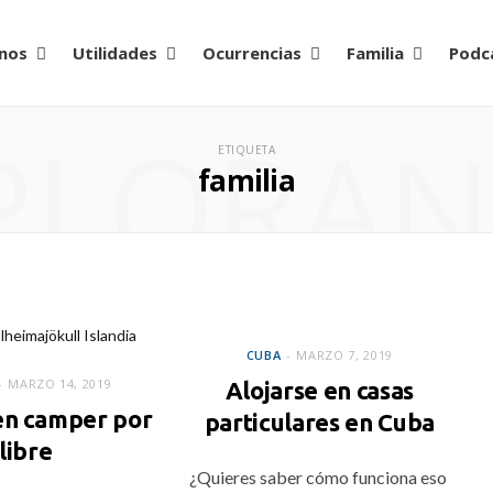
nos
Utilidades
Ocurrencias
Familia
Podc
PLORA
ETIQUETA
familia
CUBA
CUBA
MARZO 7, 2019
MARZO 14, 2019
Alojarse en casas
 en camper por
particulares en Cuba
libre
¿Quieres saber cómo funciona eso