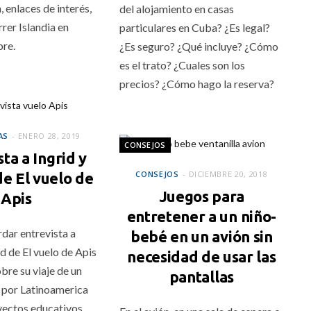
, enlaces de interés,
del alojamiento en casas
rrer Islandia en
particulares en Cuba? ¿Es legal?
bre.
¿Es seguro? ¿Qué incluye? ¿Cómo
es el trato? ¿Cuales son los
precios? ¿Cómo hago la reserva?
AS
ENERO 28, 2019
CONSEJOS
ta a Ingrid y
CONSEJOS
DICIEMBRE 20, 2018
e El vuelo de
Juegos para
Apis
entretener a un niño-
rdar entrevista a
bebé en un avión sin
d de El vuelo de Apis
necesidad de usar las
bre su viaje de un
pantallas
a por Latinoamerica
yectos educativos