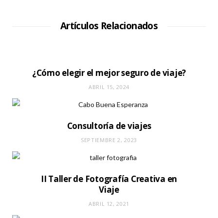
t
i
o
W
Artículos Relacionados
e
b
¿Cómo elegir el mejor seguro de viaje?
ABRIL 15, 2024
Consultoría de viajes
SEPTIEMBRE 2, 2023
II Taller de Fotografía Creativa en
Viaje
ABRIL 12, 2021