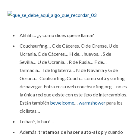
Ahhhh… ¿y cómo dices que se llama?
Couchsurfing… C de Cáceres, O de Orense, U de
Ucrania, C de Cáceres… H de… huevos… S de
Sevilla… U de Ucrania… R de Rusia… F de…
farmacia… I de Inglaterra… N de Navarra y G de
Gerona… Couhsurfing. Couch… como sofá y surfing
de navegar. Entra en su web couchsurfing.org… no es
la única red que existe con este tipo de intercambios.
Están también
bewelcome
…
warmshower
para los
ciclistas…
Lo haré, lo haré…
Además,
tratamos de hacer auto-stop
y cuando