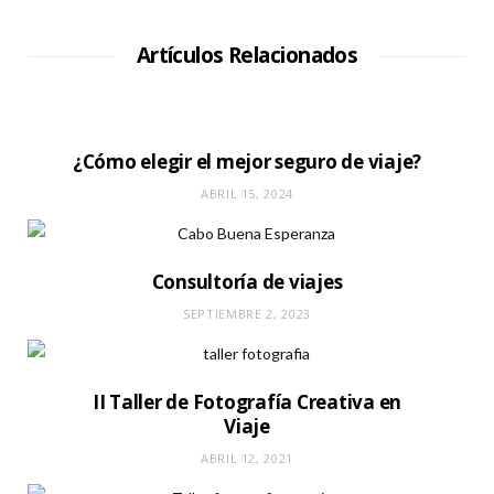
t
i
o
W
Artículos Relacionados
e
b
¿Cómo elegir el mejor seguro de viaje?
ABRIL 15, 2024
Consultoría de viajes
SEPTIEMBRE 2, 2023
II Taller de Fotografía Creativa en
Viaje
ABRIL 12, 2021