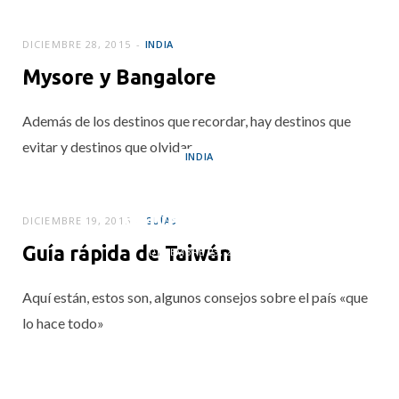
DICIEMBRE 28, 2015
INDIA
Mysore y Bangalore
Además de los destinos que recordar, hay destinos que
evitar y destinos que olvidar
INDIA
Kochi: ¿por qué
volver a India?
DICIEMBRE 19, 2015
GUÍAS
Guía rápida de Taiwán
DICIEMBRE 23, 2015
Aquí están, estos son, algunos consejos sobre el país «que
lo hace todo»