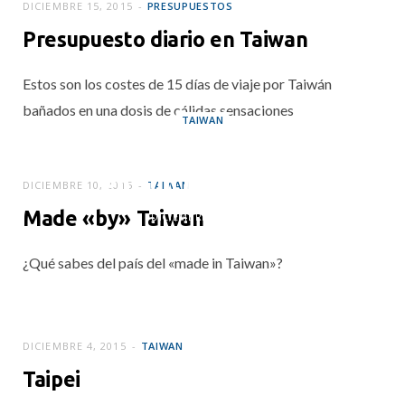
DICIEMBRE 15, 2015
PRESUPUESTOS
Presupuesto diario en Taiwan
Estos son los costes de 15 días de viaje por Taiwán
bañados en una dosis de cálidas sensaciones
TAIWAN
Sé lo que hicisteis
en Sun Moon Lake
DICIEMBRE 10, 2015
TAIWAN
Made «by» Taiwan
DICIEMBRE 13, 2015
¿Qué sabes del país del «made in Taiwan»?
DICIEMBRE 4, 2015
TAIWAN
Taipei