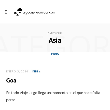
ATEGOR
CATEGORIA
Asia
INDIA
Madurai: los
últimos días
ENERO 3, 2016
INDIA
Goa
ENERO 6, 2016
En todo viaje largo llega un momento en el que hace falta
parar