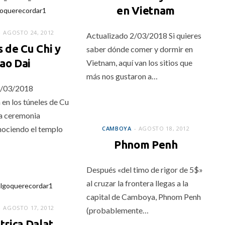
en Vietnam
AGOSTO 24, 2012
Actualizado 2/03/2018 Si quieres
 de Cu Chi y
saber dónde comer y dormir en
ao Dai
Vietnam, aquí van los sitios que
más nos gustaron a…
2/03/2018
 en los túneles de Cu
CAMBOYA
 la ceremonia
nociendo el templo
CAMBOYA
AGOSTO 18, 2012
Phnom Penh
Después «del timo de rigor de 5$»
al cruzar la frontera llegas a la
capital de Camboya, Phnom Penh
AGOSTO 17, 2012
(probablemente…
trica Dalat