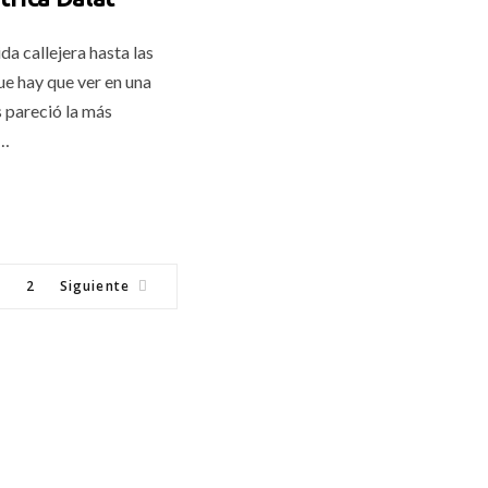
a callejera hasta las
ue hay que ver en una
 pareció la más
e…
2
Siguiente