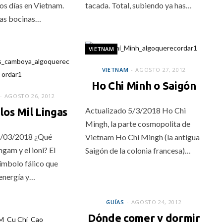
os días en Vietnam.
tacada. Total, subiendo ya has…
las bocinas…
VIETNAM
VIETNAM
AGOSTO 27, 2012
Ho Chi Minh o Saigón
AGOSTO 26, 2012
 los Mil Lingas
Actualizado 5/3/2018 Ho Chi
Mingh, la parte cosmopolita de
2/03/2018 ¿Qué
Vietnam Ho Chi Mingh (la antigua
ingam y el ioni? El
Saigón de la colonia francesa)…
símbolo fálico que
 energía y…
GUÍAS
GUÍAS
AGOSTO 24, 2012
Dónde comer y dormir