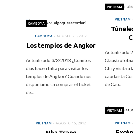
VIETNAM
VIETNAM
CAMBOYA
Túneles
CAMBOYA
AGOSTO 21, 2012
C
Los templos de Angkor
Actualizado 
Actualizado 3/3/2018 ¿Cuantos
Claustrofobia
días hacen falta para visitar los
Chi y visita a
templos de Angkor? Cuando nos
caodaísta Co
disponíamos a comprar el ticket
de Cao…
de…
VIETNAM
VIETNAM
VIETNAM
VIETNAM
AGOSTO 15, 2012
Excén
Nha Trang