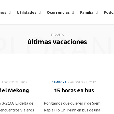
nos
Utilidades
Ocurrencias
Familia
Podc
PLORA
ETIQUETA
últimas vacaciones
CAMBOYA
AGOSTO 29, 2012
CAMBOYA
AGOSTO 29, 2012
 del Mekong
15 horas en bus
/3/2108 El delta del
Pongamos que quieres ir de Siem
encuentros viajeros
Rap a Ho Chi Minh en bus de una