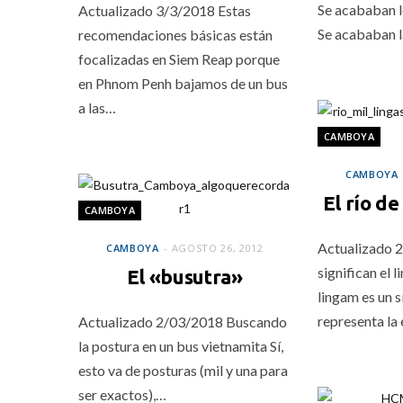
Se acababan l
Actualizado 3/3/2018 Estas
Se acababan 
recomendaciones básicas están
focalizadas en Siem Reap porque
en Phnom Penh bajamos de un bus
a las…
CAMBOYA
CAMBOYA
El río de
CAMBOYA
Actualizado 
CAMBOYA
AGOSTO 26, 2012
significan el l
El «busutra»
lingam es un 
representa la
Actualizado 2/03/2018 Buscando
la postura en un bus vietnamita Sí,
esto va de posturas (mil y una para
ser exactos),…