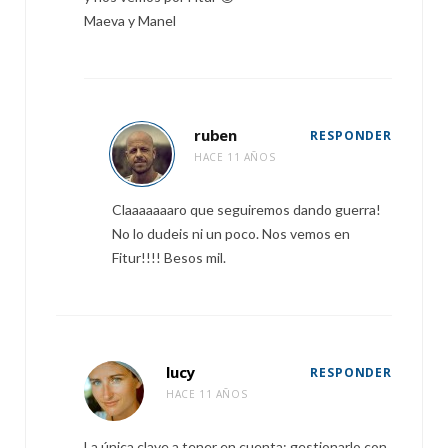
Maeva y Manel
ruben
RESPONDER
HACE 11 AÑOS
Claaaaaaaro que seguiremos dando guerra!
No lo dudeis ni un poco. Nos vemos en
Fitur!!!! Besos mil.
lucy
RESPONDER
HACE 11 AÑOS
La única clave a tener en cuenta: gestionarlo con