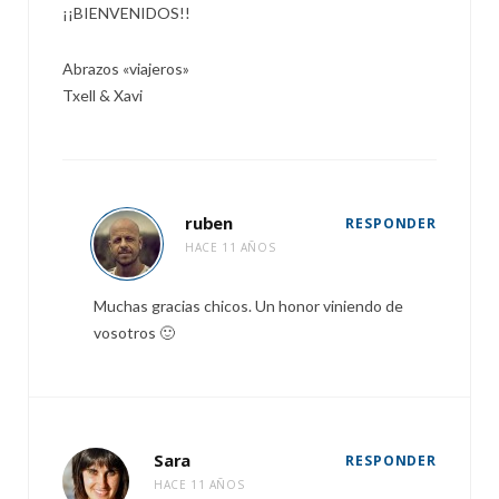
¡¡BIENVENIDOS!!
Abrazos «viajeros»
Txell & Xavi
ruben
RESPONDER
HACE 11 AÑOS
Muchas gracias chicos. Un honor viniendo de
vosotros 🙂
Sara
RESPONDER
HACE 11 AÑOS