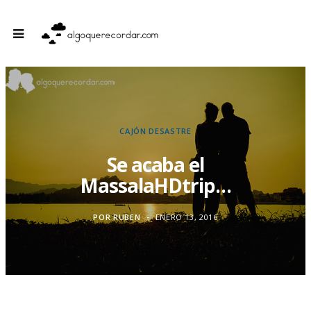
CAJÓN DESASTRE
Se acaba el
MassalaHDtrip…
POR
RUBEN
ENERO 13, 2016