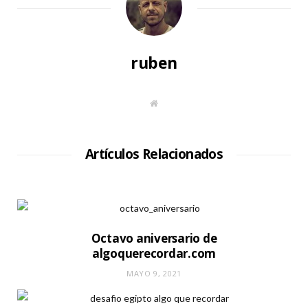
ruben
S
i
t
i
o
W
Artículos Relacionados
e
b
Octavo aniversario de
algoquerecordar.com
MAYO 9, 2021