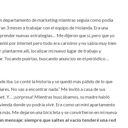
 un departamento de marketing mientras seguía como podía
ran 3 meses a trabajar con el equipo de Holanda. Era una
aprender nuevas estrategias… Me dijeron que sí, pero que yo
enté por internet pero todo era carísimo y no sabía muy bien
: plantarme allí, localizar mi nuevo lugar de trabajo y
r. Tocando puertas, buscando anuncios en el periódico…
e iba. Le conté la historia y se quedó más pálido de lo que
liares. No vas a encontrar nada.” Me invitó a casa de sus
rnet. Y… ¡sorpresa! Mientras buscábamos, su madre habló
ivienda donde yo podría vivir. Era como un mini apartamento
a más. Me dejaron una bicicleta y se convirtieron en mi nueva
un mensaje: siempre que saltes al vacío tenderé una red