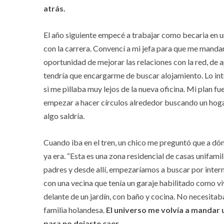
atrás.
El año siguiente empecé a trabajar como becaria en
con la carrera. Convencí a mi jefa para que me manda
oportunidad de mejorar las relaciones con la red, de 
tendría que encargarme de buscar alojamiento. Lo int
si me pillaba muy lejos de la nueva oficina. Mi plan fue
empezar a hacer círculos alrededor buscando un hoga
algo saldría.
Cuando iba en el tren, un chico me preguntó que a dónd
ya era. “Esta es una zona residencial de casas unifami
padres y desde allí, empezaríamos a buscar por inte
con una vecina que tenía un garaje habilitado como v
delante de un jardín, con baño y cocina. No necesitab
familia holandesa.
El universo me volvía a mandar 
para no dejarte caer.