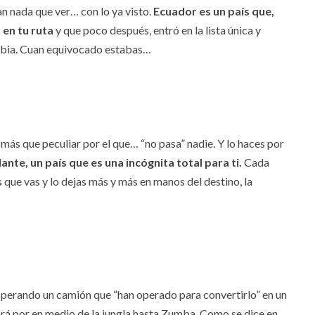
an nada que ver… con lo ya visto.
Ecuador es un país que,
 en tu ruta
y que poco después, entró en la lista única y
mbia. Cuan equivocado estabas…
 más que peculiar por el que… “no pasa” nadie. Y lo haces por
ante, un país que es una incógnita total para ti.
Cada
s que vas y lo dejas más y más en manos del destino, la
esperando un camión que “han operado para convertirlo” en un
ará por en medio de la jungla hasta Zumba. Como se dice en