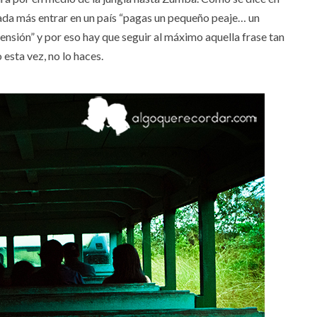
ada más entrar en un país “pagas un pequeño peaje… un
sión” y por eso hay que seguir al máximo aquella frase tan
esta vez, no lo haces.