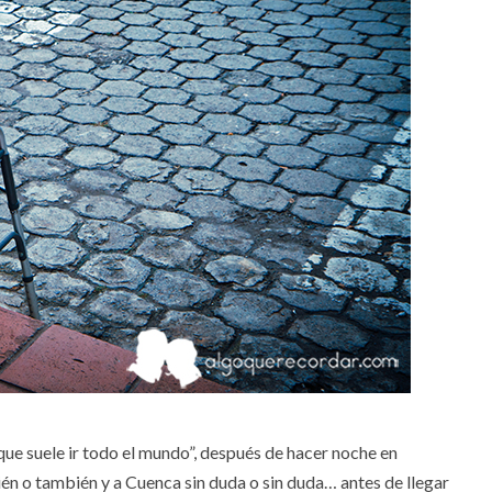
a que suele ir todo el mundo”, después de hacer noche en
ién o también y a Cuenca sin duda o sin duda… antes de llegar