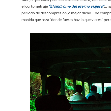
el cortometraje
“El síndrome del eterno viajero”
… n
periodo de descompresión, o mejor dicho… de compren
manida que reza “donde fueres haz lo que vieres” pero 