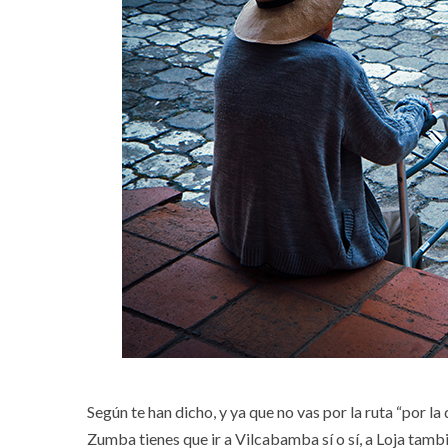
Según te han dicho, y ya que no vas por la ruta “por l
Zumba tienes que ir a Vilcabamba sí o sí, a Loja tamb