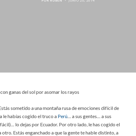
POR
RUBEN
JUNIO 20, 2014
… con ganas del sol por asomar los rayos
 Estás sometido a una montaña rusa de emociones difícil de
a le habías cogido el truco a
Perú
… a sus gentes… a sus
ácil)… lo dejas por Ecuador. Por otro lado, le has cogido el
a otro. Estás enganchado a que la gente te hable distinto, a