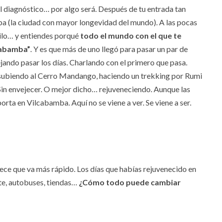
 el diagnóstico… por algo será. Después de tu entrada tan
a (la ciudad con mayor longevidad del mundo). A las pocas
iilo… y entiendes porqué
todo el mundo con el que te
pabamba”
. Y es que más de uno llegó para pasar un par de
ejando pasar los días. Charlando con el primero que pasa.
, subiendo al Cerro Mandango, haciendo un trekking por Rumi
Sin envejecer. O mejor dicho… rejuveneciendo. Aunque las
orta en Vilcabamba. Aquí no se viene a ver. Se viene a ser.
ece que va más rápido. Los días que habías rejuvenecido en
te, autobuses, tiendas…
¿Cómo todo puede cambiar