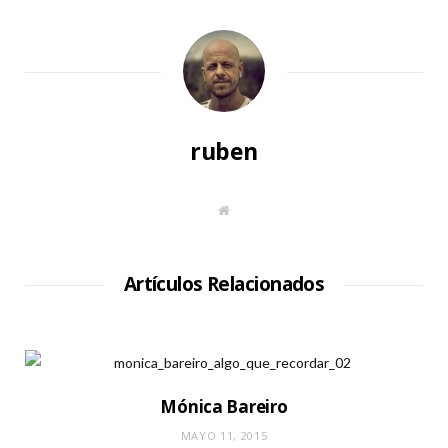
ruben
S
i
t
i
o
W
Artículos Relacionados
e
b
Mónica Bareiro
MAYO 11, 2015