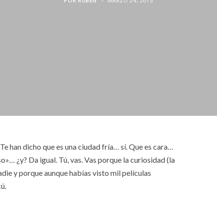
POR
RUBEN
MARZO 24, 2015
. Te han dicho que es una ciudad fría… sí. Que es cara…
»… ¿y? Da igual. Tú, vas. Vas porque la curiosidad (la
adie y porque aunque habías visto mil películas
ú.