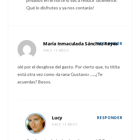
privados en el norte lo vas a reducir fácilmente.
Qué lo disfrutes y ya nos contarás!
María Inmaculada Sánchez Reyes
RESPONDER
HACE 13 AÑOS
olé por el desglose del gasto. Por cierto que, tu titita
está otra vez como «la rana Gustavo» …..¿Te
acuerdas? Besos.
Lucy
RESPONDER
HACE 13 AÑOS