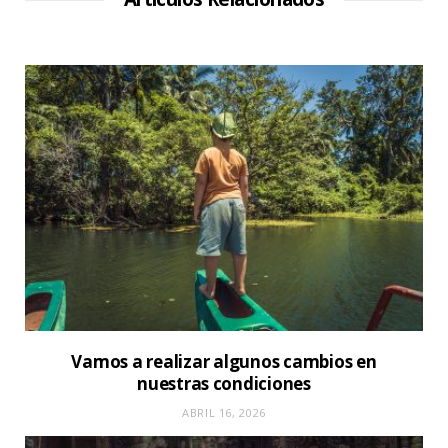
e
b
Vamos a realizar algunos cambios en
nuestras condiciones
ABRIL 16, 2026