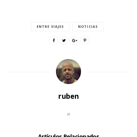
ENTRE VIAJES
NOTICIAS
ruben
S
i
t
i
o
W
Artículos Relacionados