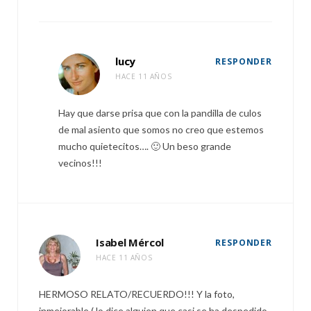
lucy
RESPONDER
HACE 11 AÑOS
Hay que darse prisa que con la pandilla de culos
de mal asiento que somos no creo que estemos
mucho quietecitos…. 🙂 Un beso grande
vecinos!!!
Isabel Mércol
RESPONDER
HACE 11 AÑOS
HERMOSO RELATO/RECUERDO!!! Y la foto,
inmejorable ( lo dice alguien que casi se ha despedido