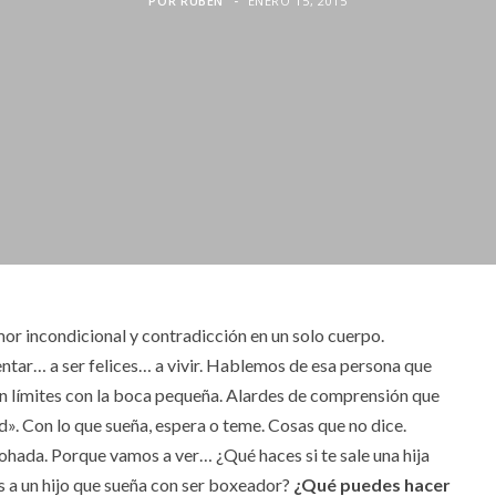
POR
RUBEN
ENERO 15, 2015
r incondicional y contradicción en un solo cuerpo.
ntar… a ser felices… a vivir. Hablemos de esa persona que
in límites con la boca pequeña. Alardes de comprensión que
». Con lo que sueña, espera o teme. Cosas que no dice.
mohada. Porque vamos a ver… ¿Qué haces si te sale una hija
s a un hijo que sueña con ser boxeador?
¿Qué puedes hacer