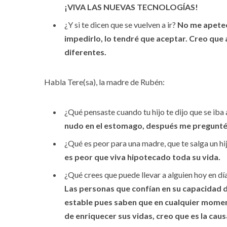
¡VIVA LAS NUEVAS TECNOLOGÍAS!
¿Y si te dicen que se vuelven a ir?
No me apetec
impedirlo, lo tendré que aceptar. Creo que 
diferentes.
Habla Tere(sa), la madre de Rubén:
¿Qué pensaste cuando tu hijo te dijo que se iba 
nudo en el estomago, después me pregunté
¿Qué es peor para una madre, que te salga un hi
es peor que viva hipotecado toda su vida.
¿Qué crees que puede llevar a alguien hoy en dí
Las personas que confían en su capacidad d
estable pues saben que en cualquier moment
de enriquecer sus vidas, creo que es la caus