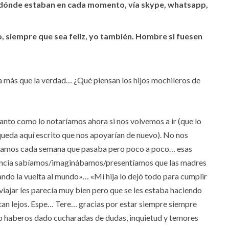
s dónde estaban en cada momento, vía skype, whatsapp,
o, siempre que sea feliz, yo también. Hombre si fuesen
a más que la verdad… ¿Qué piensan los hijos mochileros de
Tanto como lo notaríamos ahora si nos volvemos a ir (que lo
eda aquí escrito que nos apoyarían de nuevo). No nos
ábamos cada semana que pasaba pero poco a poco… esas
stancia sabíamos/imaginábamos/presentíamos que las madres
ando la vuelta al mundo»… «Mi hija lo dejó todo para cumplir
ajar les parecía muy bien pero que se les estaba haciendo
y tan lejos. Espe… Tere… gracias por estar siempre siempre
 haberos dado cucharadas de dudas, inquietud y temores