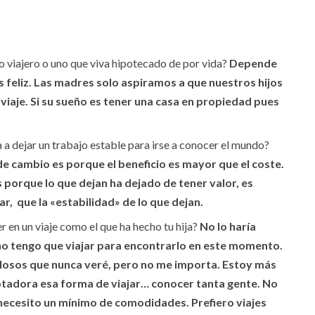
o viajero o uno que viva hipotecado de por vida?
Depende
más feliz. Las madres solo aspiramos a que nuestros hijos
e viaje. Si su sueño es tener una casa en propiedad pues
a a dejar un trabajo estable para irse a conocer el mundo?
cambio es porque el beneficio es mayor que el coste.
es porque lo que dejan ha dejado de tener valor, es
r, que la «estabilidad» de lo que dejan.
er en un viaje como el que ha hecho tu hija?
No lo haría
o tengo que viajar para encontrarlo en este momento.
illosos que nunca veré, pero no me importa. Estoy más
agotadora esa forma de viajar… conocer tanta gente. No
 necesito un mínimo de comodidades. Prefiero viajes