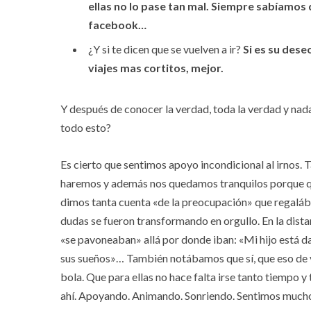
ellas no lo pase tan mal. Siempre sabíamo
facebook…
¿Y si te dicen que se vuelven a ir?
Si es su dese
viajes mas cortitos, mejor.
Y después de conocer la verdad, toda la verdad y nad
todo esto?
Es cierto que sentimos apoyo incondicional al irnos. 
haremos y además nos quedamos tranquilos porque qu
dimos tanta cuenta «de la preocupación» que regal
dudas se fueron transformando en orgullo. En la di
«se pavoneaban» allá por donde iban: «Mi hijo está d
sus sueños»… También notábamos que sí, que eso de vi
bola. Que para ellas no hace falta irse tanto tiempo 
ahí. Apoyando. Animando. Sonriendo. Sentimos mucho