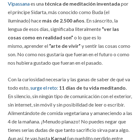
Vipassana
es una
técnica de meditación inventada
por
el príncipe Sidarta, más conocido como Buda (el
iluminado) hace
más de 2.500 años
. En sánscrito, la
lengua de esos días, significaba literalmente
“ver las
cosas como en realidad son”
o lo que es lo
mismo,
aprender el
“arte de vivir”
y sentir las cosas como
son. No como nos gustaría que fueran en el futuro o como
nos hubiera gustado que fueran en el pasado.
Con la curiosidad necesaria y las ganas de saber de qué va
todo esto,
surge el reto:
11 días de tu vida meditando.
En silencio, sin ningún tipo de comunicación con el exterior,
sin internet, sin móvil y sin posibilidad de leer o escribir.
Alimentándote de comida vegetariana y amaneciendo a las
4 de la mañana. ¡Menudo planazo! No puedes negar que
tienes serias dudas de que tanto sacrificio sirva para algo.
Aun así, te vas hasta
Karnal
(un pueblito perdido entre