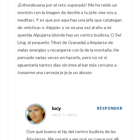
¡Enhorabuena por el reto superado! Me he reído un
montón con la imagen de decirle a tu jefe «me voy a
meditar». Y es que por aquí hay una jefa que catalogan
de «mística» o «hippie» y se va una vez al año a mi
querida Alpujarra (donde hay un centro budista, O Sel
Ling, el pequeño Tibet de Granada) a limpiarse de
malas energías y recargarse con la de la montaña. He
pensado varias veces en hacerlo, pero no sé si
aguantaría tantos días sin irme al bar más cercano a
tomarme una cerveza je je je un abrazo
lucy
RESPONDER
HACE 11 AÑOS
Oye qué bueno el tip del centro budista de las
Alpujarras. Me pasaré a ver qué se cuece por allí