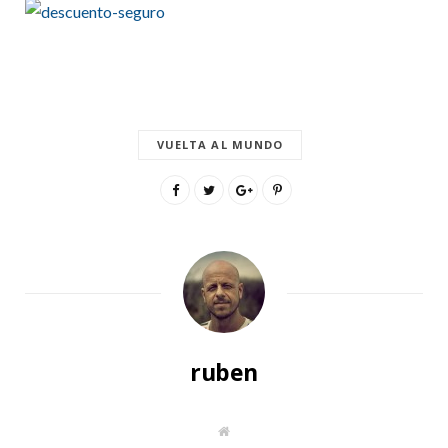
VUELTA AL MUNDO
ruben
S
i