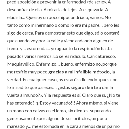
predisposición a prevenir la enfermedad «de serie». A
desconfiar de ella. A mirarla de lejos. A esquivarla. A
eludirla… Que soy un poco hipocondríaco, vamos. No
tanto como mi hermano o como lo era mi padre… pero les
sigo de cerca. Para demostrar esto que digo, sólo contaré
que cuando voy por la calle y viene andando alguien de
frente y… estornuda… yo aguanto la respiración hasta
pasados varios metros. Lo sé, es ridículo. Caricaturesco.
Maquiavélico. Enfermizo… bueno, enfermizo no, porque
me resfrío muy poco
gracias a mi infalible método
, la
verdad. En cualquier caso, os estaréis diciendo «pues con
lo miradito que pareces… ¿estás seguro de irte a dar la
vuelta al mundo?». Y la respuesta es sí. Claro que sí. ¿No te
has enterado? ¡¡¡Estoy vacunado!!! Ahora mismo, si viene
un mono con calvas en el lomo, sin dientes, supurando
generosamente por alguno de sus orificios, un poco
mareado y… me estornuda en la cara a menos de un palmo