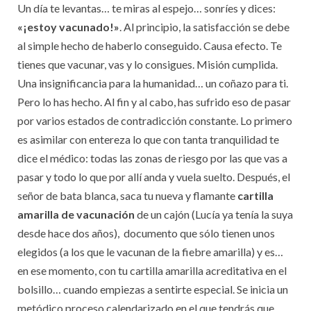
Un día te levantas… te miras al espejo… sonríes y dices:
«¡estoy vacunado!»
. Al principio, la satisfacción se debe
al simple hecho de haberlo conseguido. Causa efecto. Te
tienes que vacunar, vas y lo consigues. Misión cumplida.
Una insignificancia para la humanidad… un coñazo para ti.
Pero lo has hecho. Al fin y al cabo, has sufrido eso de pasar
por varios estados de contradicción constante. Lo primero
es asimilar con entereza lo que con tanta tranquilidad te
dice el médico: todas las zonas de riesgo por las que vas a
pasar y todo lo que por allí anda y vuela suelto. Después, el
señor de bata blanca, saca tu nueva y flamante
cartilla
amarilla de vacunación
de un cajón (Lucía ya tenía la suya
desde hace dos años), documento que sólo tienen unos
elegidos (a los que le vacunan de la fiebre amarilla) y es…
en ese momento, con tu cartilla amarilla acreditativa en el
bolsillo… cuando empiezas a sentirte especial. Se inicia un
metódico proceso calendarizado en el que tendrás que