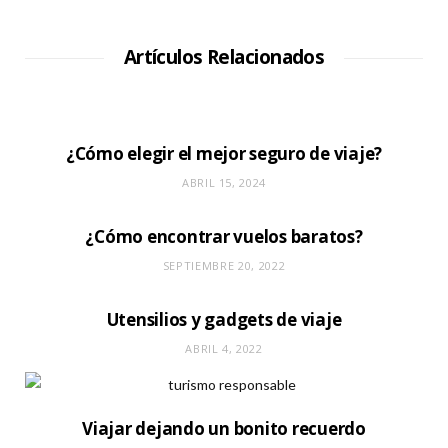
t
i
o
W
Artículos Relacionados
e
b
¿Cómo elegir el mejor seguro de viaje?
ABRIL 15, 2024
¿Cómo encontrar vuelos baratos?
SEPTIEMBRE 20, 2022
Utensilios y gadgets de viaje
ABRIL 4, 2022
Viajar dejando un bonito recuerdo