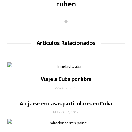
ruben
S
i
t
i
o
W
Artículos Relacionados
e
b
Viaje a Cuba por libre
MAYO 7, 2019
Alojarse en casas particulares en Cuba
MARZO 7, 2019