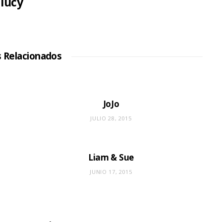
lucy
s Relacionados
JoJo
JULIO 28, 2015
Liam & Sue
JUNIO 17, 2015