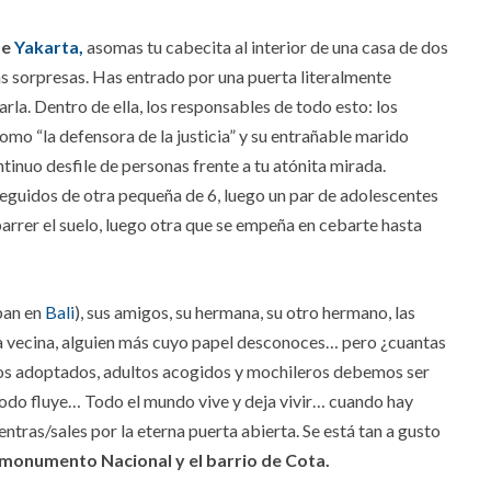
de
Yakarta,
asomas tu cabecita al interior de una casa de dos
s sorpresas. Has entrado por una puerta literalmente
arla. Dentro de ella, los responsables de todo esto: los
omo “la defensora de la justicia” y su entrañable marido
ntinuo desfile de personas frente a tu atónita mirada.
seguidos de otra pequeña de 6, luego un par de adolescentes
rrer el suelo, luego otra que se empeña en cebarte hasta
aban en
Bali
), sus amigos, su hermana, su otro hermano, las
 la vecina, alguien más cuyo papel desconoces… pero ¿cuantas
hijos adoptados, adultos acogidos y mochileros debemos ser
todo fluye… Todo el mundo vive y deja vivir… cuando hay
entras/sales por la eterna puerta abierta. Se está tan a gusto
 monumento Nacional y el barrio de Cota.