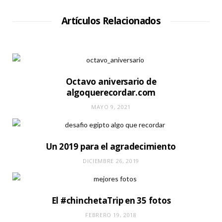
i
o
W
Artículos Relacionados
e
b
Octavo aniversario de
algoquerecordar.com
MAYO 9, 2021
Un 2019 para el agradecimiento
DICIEMBRE 26, 2019
El #chinchetaTrip en 35 fotos
FEBRERO 19, 2018