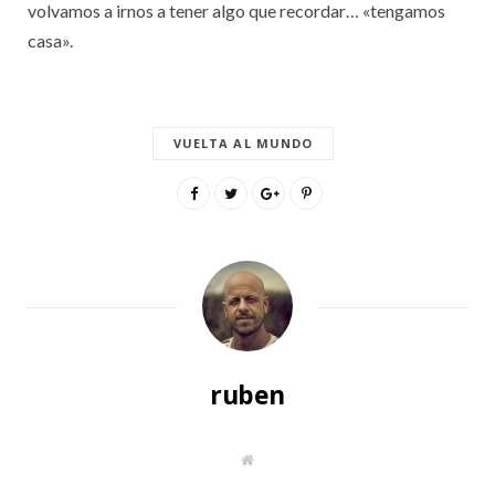
volvamos a irnos a tener algo que recordar… «tengamos
casa».
VUELTA AL MUNDO
ruben
S
i
t