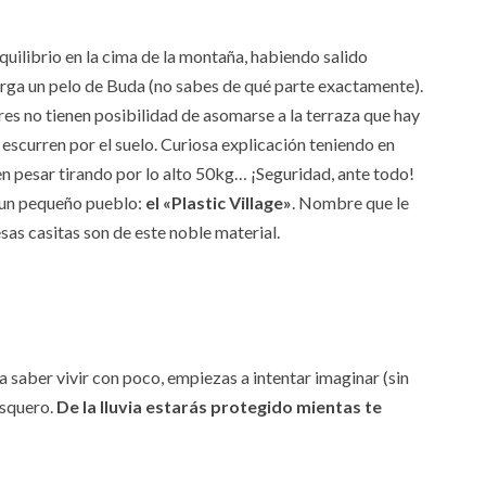
uilibrio en la cima de la montaña, habiendo salido
berga un pelo de Buda (no sabes de qué parte exactamente).
eres no tienen posibilidad de asomarse a la terraza que hay
se escurren por el suelo. Curiosa explicación teniendo en
en pesar tirando por lo alto 50kg… ¡Seguridad, ante todo!
 un pequeño pueblo:
el «Plastic Village»
. Nombre que le
as casitas son de este noble material.
 saber vivir con poco, empiezas a intentar imaginar (sin
asquero.
De la lluvia estarás protegido mientas te
.