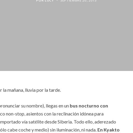
POR
LUCY
SEPTIEMBRE 20, 2013
 la mañana, lluvia por la tarde.
ronunciar su nombre), llegas en un
bus nocturno con
 non-stop, asientos con la reclinación idónea para
importado vía satélite desde Siberia. Todo ello, aderezado
sólo cabe coche y medio) sin iluminación, ni nada.
En Kyakto