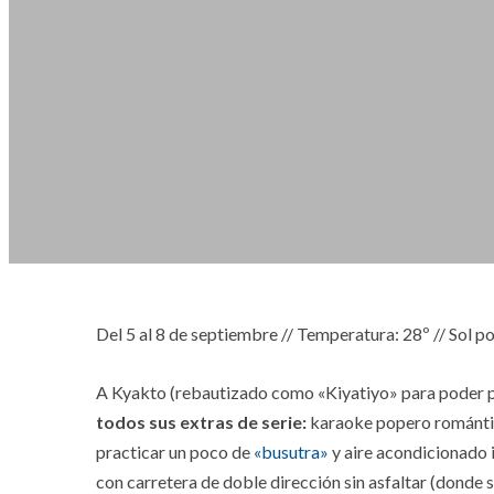
Del 5 al 8 de septiembre // Temperatura: 28º // Sol por
A Kyakto (rebautizado como «Kiyatiyo» para poder p
todos sus extras de serie:
karaoke popero romántico
practicar un poco de
«busutra»
y aire acondicionado 
con carretera de doble dirección sin asfaltar (donde 