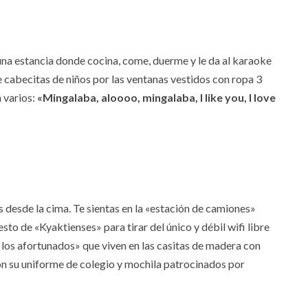
 una estancia donde cocina, come, duerme y le da al karaoke
 cabecitas de niños por las ventanas vestidos con ropa 3
n varios:
«Mingalaba, aloooo, mingalaba, I like you, I love
desde la cima. Te sientas en la «estación de camiones»
sto de «Kyaktienses» para tirar del único y débil wifi libre
a los afortunados» que viven en las casitas de madera con
con su uniforme de colegio y mochila patrocinados por