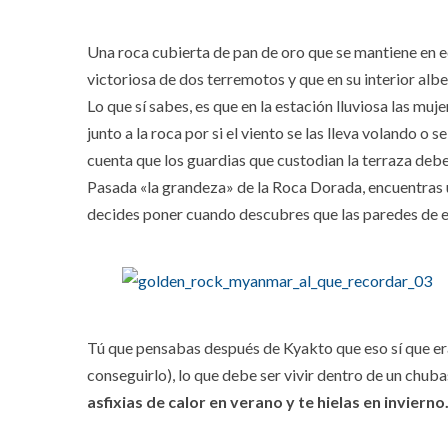
Una roca cubierta de pan de oro que se mantiene en eq
victoriosa de dos terremotos y que en su interior al
Lo que sí sabes, es que en la estación lluviosa las muj
junto a la roca por si el viento se las lleva volando o 
cuenta que los guardias que custodian la terraza deb
Pasada «la grandeza» de la Roca Dorada, encuentras
decides poner cuando descubres que las paredes de es
Tú que pensabas después de Kyakto que eso sí que era
conseguirlo), lo que debe ser vivir dentro de un chub
asfixias de calor en verano y te hielas en invierno