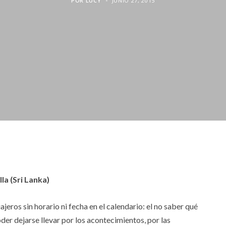
POR
LUCY
JUNIO 27, 2015
la (Sri Lanka)
jeros sin horario ni fecha en el calendario: el no saber qué
poder dejarse llevar por los acontecimientos, por las