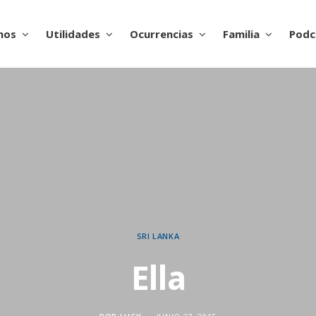
nos
Utilidades
Ocurrencias
Familia
Podc
SRI LANKA
Ella