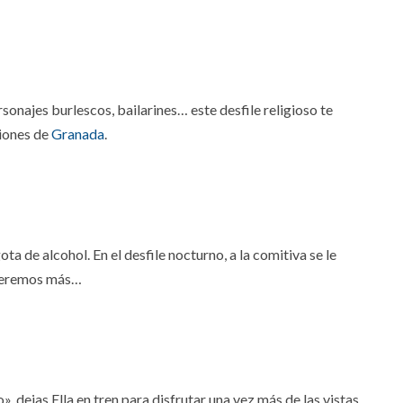
rsonajes burlescos, bailarines… este desfile religioso te
siones de
Granada
.
a de alcohol. En el desfile nocturno, a la comitiva se le
ueremos más…
», dejas Ella en tren para disfrutar una vez más de las vistas