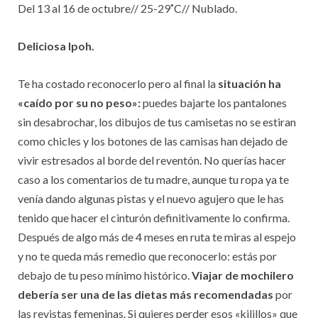
Del 13 al 16 de octubre// 25-29˚C// Nublado.
Deliciosa Ipoh.
Te ha costado reconocerlo pero al final la
situación ha
«caído por su no peso»:
puedes bajarte los pantalones
sin desabrochar, los dibujos de tus camisetas no se estiran
como chicles y los botones de las camisas han dejado de
vivir estresados al borde del reventón. No querías hacer
caso a los comentarios de tu madre, aunque tu ropa ya te
venía dando algunas pistas y el nuevo agujero que le has
tenido que hacer el cinturón definitivamente lo confirma.
Después de algo más de 4 meses en ruta te miras al espejo
y no te queda más remedio que reconocerlo: estás por
debajo de tu peso mínimo histórico.
V
iajar de mochilero
debería ser
una de las dietas más recomendadas
por
las revistas femeninas. Si quieres perder esos «kilillos» que