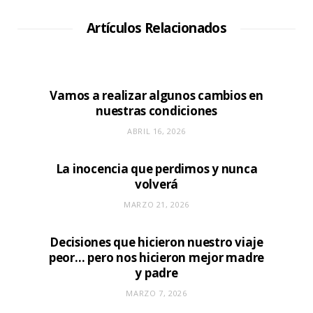
i
o
W
Artículos Relacionados
e
b
Vamos a realizar algunos cambios en
nuestras condiciones
ABRIL 16, 2026
La inocencia que perdimos y nunca
volverá
MARZO 21, 2026
Decisiones que hicieron nuestro viaje
peor… pero nos hicieron mejor madre
y padre
MARZO 7, 2026