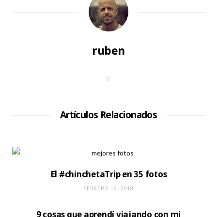
ruben
S
i
t
i
o
W
Artículos Relacionados
e
b
El #chinchetaTrip en 35 fotos
FEBRERO 19, 2018
9 cosas que aprendí viajando con mi